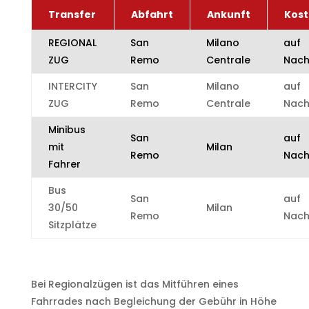
Transfer
Abfahrt
Ankunft
Kos
REGIONAL
San
Milano
auf
ZUG
Remo
Centrale
Nach
INTERCITY
San
Milano
auf
ZUG
Remo
Centrale
Nach
Minibus
San
auf
mit
Milan
Remo
Nach
Fahrer
Bus
San
auf
30/50
Milan
Remo
Nach
Sitzplätze
Bei Regionalzügen ist das Mitführen eines
Fahrrades nach Begleichung der Gebühr in Höhe