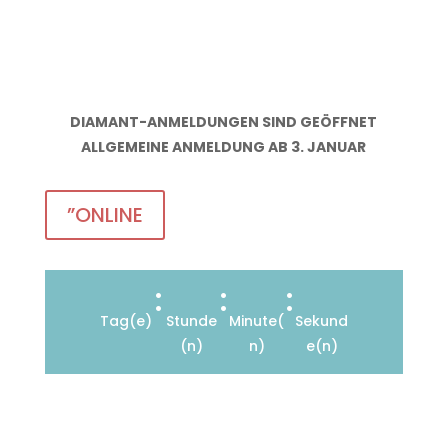
6. Juni 2027 !
DIAMANT-ANMELDUNGEN SIND GEÖFFNET
ALLGEMEINE ANMELDUNG AB 3. JANUAR
”ONLINE
:
:
:
Tag(e)
Stunde
Minute(
Sekund
(n)
n)
e(n)