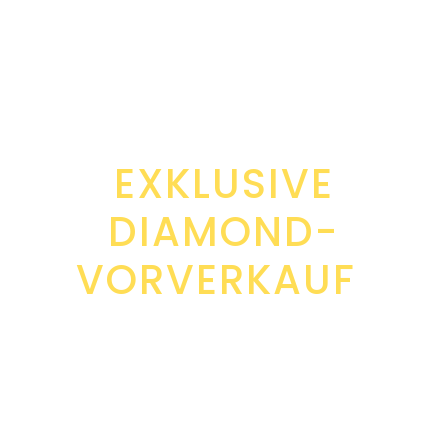
AM 20.
AUGUST
BEGINNT DER
EXKLUSIVE
DIAMOND-
VORVERKAUF
!
Möchtest du dir einen
Start aus
dem ersten Startblock
für die
Milano–Sanremo Amatori 2027
sichern?