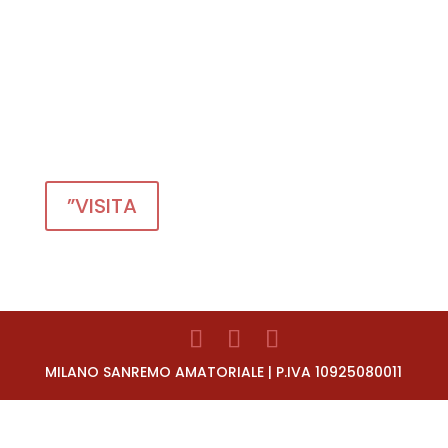
Granfondo Sanremo
Sanremo
21 | 03 | 2027
”VISITA
MILANO SANREMO AMATORIALE | P.IVA 10925080011