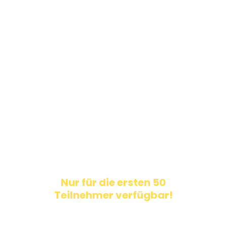
Ab heute ist das möglich!
Das
Diamond-Paket
garantiert
dir frühzeitig eine Startnummer im
ersten Startblock –
lange vor der offiziellen Öffnung
der Anmeldungen.
Gold- und Silver-Anmeldungen
öffnen: 20. November
Nur für die ersten 50
Teilnehmer verfügbar!