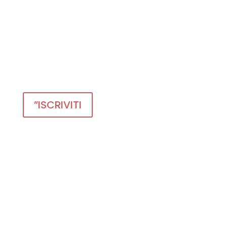
Domenica, 6 giugno 2027
:
:
:
Giorno
Ore(s)
Minuto(
Second
(s)
i)
(s)
”ISCRIVITI
IL 20 AGOSTO
APRE LA
PREVENDITA