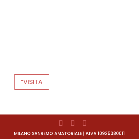
Granfondo Sanremo
Sanremo
21 | 03 | 2027
”VISITA
MILANO SANREMO AMATORIALE | P.IVA 10925080011