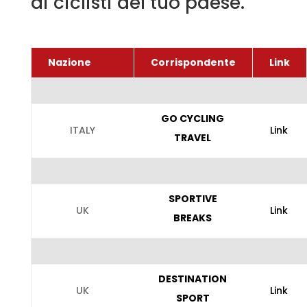
di ciclisti del tuo paese.
Nazione
Corrispondente
Link
GO CYCLING
ITALY
Link
TRAVEL
SPORTIVE
UK
Link
BREAKS
DESTINATION
UK
Link
SPORT