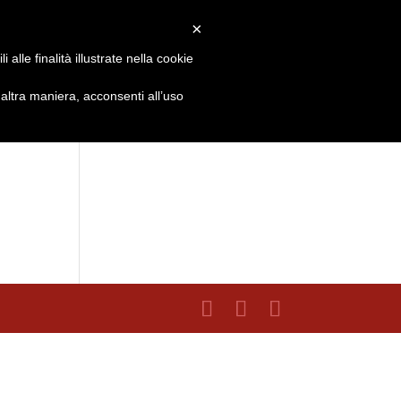
×
ISCRIVITI ORA!
alle finalità illustrate nella cookie
RMAZIONI
Italiano
ltra maniera, acconsenti all’uso