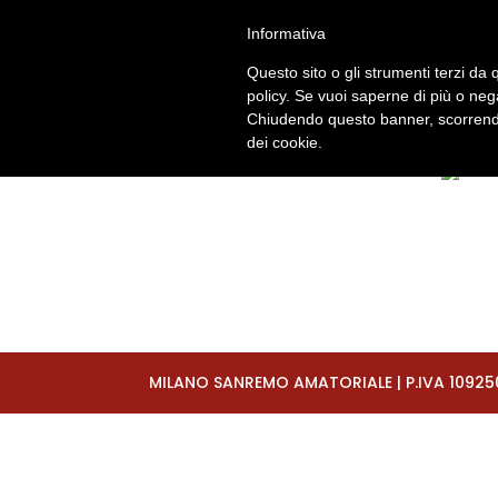
+393929510230
segreteria@milano-sanrem
Informativa
IMMAGINI 2016
Questo sito o gli strumenti terzi da q
06 | 06 | 
policy. Se vuoi saperne di più o neg
Chiudendo questo banner, scorrendo
dei cookie.
MILANO SANREMO AMATORIALE | P.IVA 10925