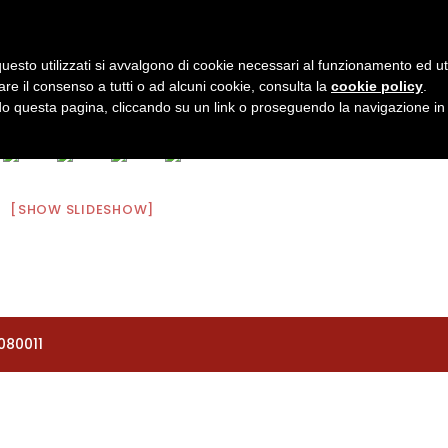
o.org
uesto utilizzati si avvalgono di cookie necessari al funzionamento ed utili 
2027
ISCRIZIONI
VIAGGIO
PARTNERS
INFO
are il consenso a tutti o ad alcuni cookie, consulta la
cookie policy
.
 questa pagina, cliccando su un link o proseguendo la navigazione in a
[SHOW SLIDESHOW]
080011