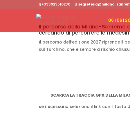
+393929510230
segreteria@milano-sanrem
06 | 06 | 
Il percorso della Milano-Sanremo c
cercando di percorrere le medesim
Il percorso dell’edizione 2027 riprende il p
sul Turchino, che è sempre a rischio chiusu
SCARICA LA TRACCIA GPX DELLA MIL
se necessario seleziona il link con il tasto