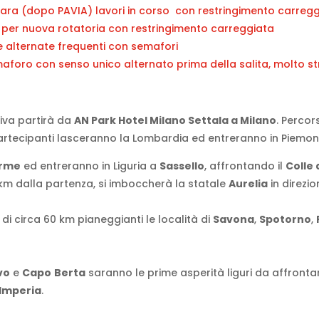
ara
(dopo PAVIA) lavori in corso con restringimento carreg
 per nuova rotatoria con restringimento carreggiata
e alternate frequenti con semafori
oro con senso unico alternato prima della salita, molto st
iva partirà da
AN Park Hotel Milano Settala a Milano
. Percor
 partecipanti lasceranno la Lombardia ed entreranno in Piemo
erme
ed entreranno in Liguria a
Sassello
, affrontando il
Colle 
 km dalla partenza, si imboccherà la statale
Aurelia
in direzi
 di circa 60 km pianeggianti le località di
Savona
,
Spotorno
,
vo
e
Capo
Berta
saranno le prime asperità liguri da affronta
Imperia
.