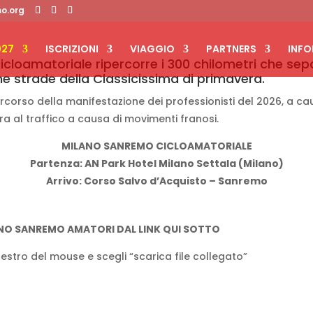
o.org
2027
ISCRIZIONI
VIAGGIO
PARTNERS
INFO
icloamatoriale ripercorre i 300 chilometri che s
e strade della Classicissima di primavera.
ercorso della manifestazione dei professionisti del 2026, a cau
ra al traffico a causa di movimenti franosi.
MILANO SANREMO CICLOAMATORIALE
Partenza: AN Park Hotel Milano Settala (Milano)
Arrivo: Corso Salvo d’Acquisto – Sanremo
ANO SANREMO AMATORI DAL LINK QUI SOTTO
 destro del mouse e scegli “scarica file collegato”