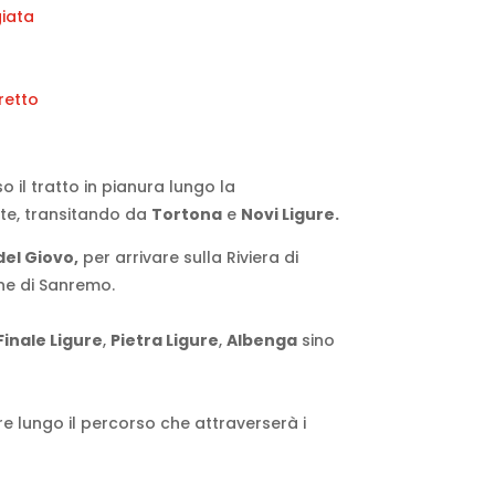
giata
retto
so il tratto in pianura lungo la
nte, transitando da
Tortona
e
Novi Ligure.
del Giovo,
per arrivare sulla Riviera di
one di Sanremo.
Finale Ligure
,
Pietra Ligure
,
Albenga
sino
re lungo il percorso che attraverserà i