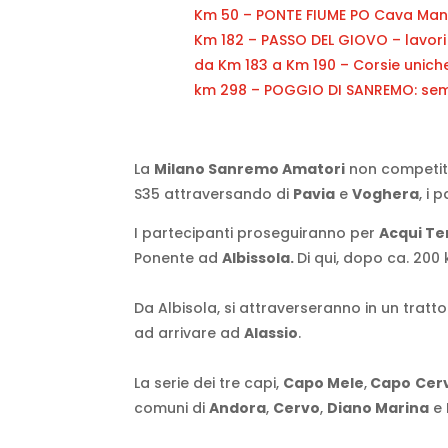
Km 50 – PONTE FIUME PO Cava
Man
Km 182 – PASSO DEL GIOVO – lavori
da Km 183 a Km 190 – Corsie unich
km 298 – POGGIO DI SANREMO: semaf
La
Milano Sanremo Amatori
non competit
S35 attraversando di
Pavia
e
Voghera
, i
I partecipanti proseguiranno per
Acqui T
Ponente ad
Albissola.
Di qui, dopo ca. 200
Da Albisola, si attraverseranno in un tratto
ad arrivare ad
Alassio
.
La serie dei tre capi,
Capo Mele
,
Capo
Cer
comuni di
Andora
,
Cervo
,
Diano Marina
e