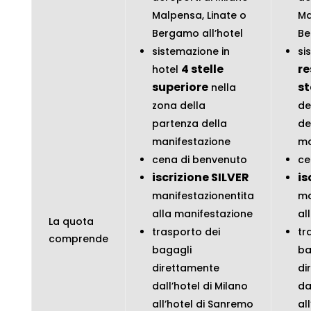
Malpensa, Linate o
Ma
Bergamo all’hotel
Be
sistemazione in
si
4 stelle
re
hotel
superiore
st
nella
zona della
de
partenza della
de
manifestazione
ma
cena di benvenuto
ce
iscrizione SILVER
is
manifestazionentita
ma
alla manifestazione
al
La quota
trasporto dei
tr
comprende
bagagli
ba
direttamente
di
dall’hotel di Milano
da
all’hotel di Sanremo
al