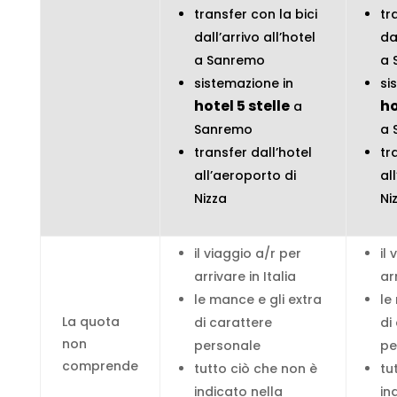
transfer con la bici
tr
dall’arrivo all’hotel
da
a Sanremo
a 
sistemazione in
si
hotel 5 stelle
ho
a
Sanremo
a 
transfer dall’hotel
tr
all’aeroporto di
al
Nizza
Ni
il viaggio a/r per
il
arrivare in Italia
arr
le mance e gli extra
le
La quota
di carattere
di
non
personale
pe
comprende
tutto ciò che non è
tu
indicato nella
in