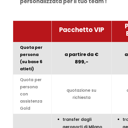
personalizzata per il tuo team !
Pacchetto VIP
Quota per
a partire da €
a
persona
899,-
(su base 6
atleti)
Quota per
persona
quotazione su
con
richiesta
assistenza
Gold
transfer dagli
tr
aeroporti di Milano
ae